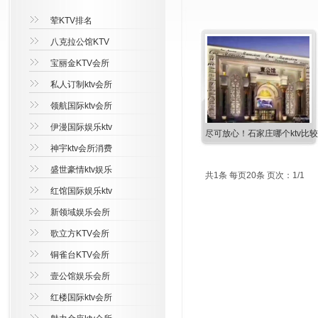
荤KTV排名
八克拉公馆KTV
宝丽金KTV会所
私人订制ktv会所
领航国际ktv会所
伊漫国际娱乐ktv
尽可放心！石家庄哪个ktv比
神宇ktv会所消费
盛世豪情ktv娱乐
共1条 每页20条 页次：1/1
红馆国际娱乐ktv
新领域娱乐会所
歌立方KTV会所
铜雀台KTV会所
壹公馆娱乐会所
红楼国际ktv会所